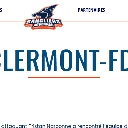
S
PARTENAIRES
LERMONT-F
PARTENAIRE DU MATCH
Clermont – Annecy
 attaquant Tristan Narbonne a rencontré l’équipe 