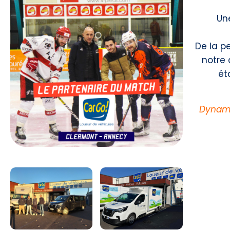
Un
De la pe
notre 
ét
Dynami