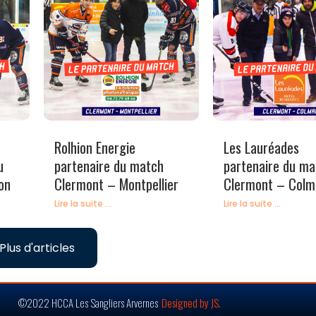
Rolhion Energie
Les Lauréades
u
partenaire du match
partenaire du ma
on
Clermont – Montpellier
Clermont – Colm
Lire la suite ...
Lire la suite ...
Plus d'articles
©2022 HCCA Les Sangliers Arvernes
Designed by JS.