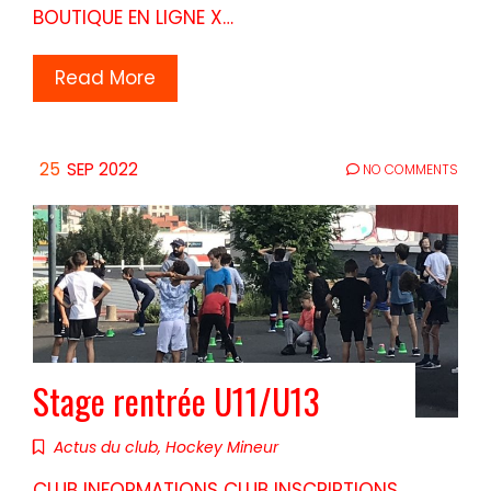
BOUTIQUE EN LIGNE X…
Read More
25
SEP 2022
NO COMMENTS
Stage rentrée U11/U13
Actus du club
,
Hockey Mineur
CLUB INFORMATIONS CLUB INSCRIPTIONS