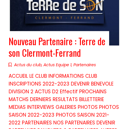
Nouveau Partenaire : Terre de
son Clermont-Ferrand
Actus du club
,
Actus Equipe 1
,
Partenaires
ACCUEIL LE CLUB INFORMATIONS CLUB
INSCRIPTIONS 2022-2023 DEVENIR BENEVOLE
DIVISION 2 ACTUS D2 Effectif PROCHAINS
MATCHS DERNIERS RESULTATS BILLETTERIE
MEDIAS INTERVIEWS GALERIES PHOTOS PHOTOS
SAISON 2022-2023 PHOTOS SAISON 2021-
2022 PARTENAIRES NOS PARTENAIRES DEVENIR