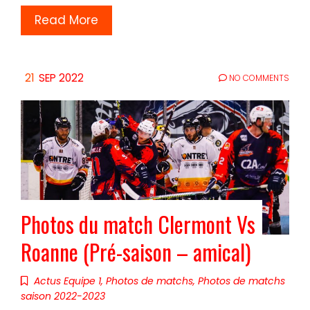
Read More
21
SEP 2022
NO COMMENTS
Photos du match Clermont Vs
Roanne (Pré-saison – amical)
Actus Equipe 1
,
Photos de matchs
,
Photos de matchs
saison 2022-2023