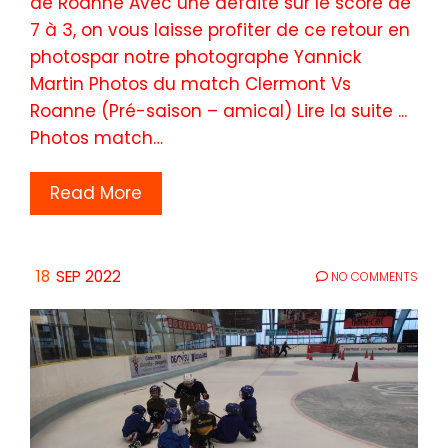
de Roanne Avec une défaite sur le score de
7 à 3, on vous laisse profiter de ce retour en
photospar notre photographe Yannick
Martin Photos du match Clermont Vs
Roanne (Pré-saison – amical) Lire la suite ...
Photos match…
Read More
18
SEP 2022
NO COMMENTS