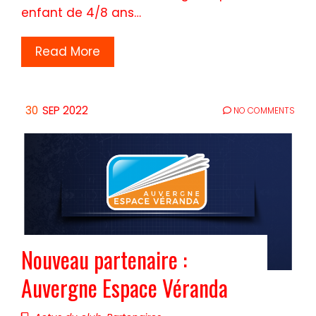
enfant de 4/8 ans…
Read More
30
SEP 2022
NO COMMENTS
Nouveau partenaire :
Auvergne Espace Véranda