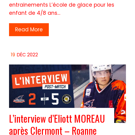
entrainements L’école de glace pour les
enfant de 4/8 ans…
Read More
19
DÉC 2022
L’interview d’Eliott MOREAU
après Clermont – Roanne