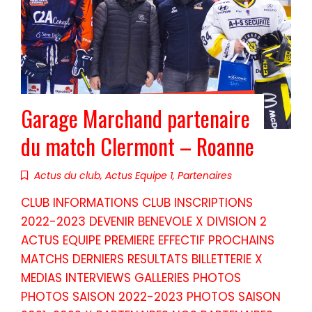
Garage Marchand partenaire
du match Clermont – Roanne
Actus du club
,
Actus Equipe 1
,
Partenaires
CLUB INFORMATIONS CLUB INSCRIPTIONS
2022-2023 DEVENIR BENEVOLE X DIVISION 2
ACTUS EQUIPE PREMIERE EFFECTIF PROCHAINS
MATCHS DERNIERS RESULTATS BILLETTERIE X
MEDIAS INTERVIEWS GALLERIES PHOTOS
PHOTOS SAISON 2022-2023 PHOTOS SAISON