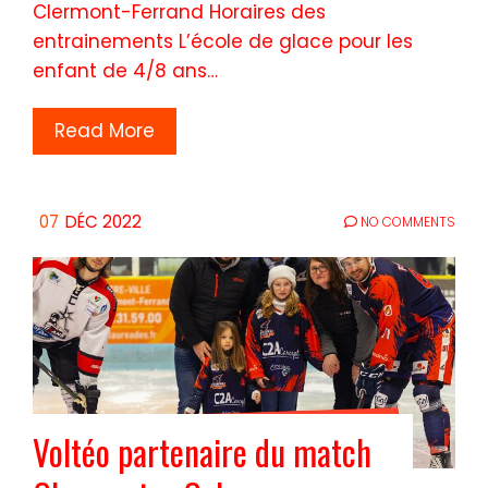
Clermont-Ferrand Horaires des
entrainements L’école de glace pour les
enfant de 4/8 ans…
Read More
07
DÉC 2022
NO COMMENTS
Voltéo partenaire du match