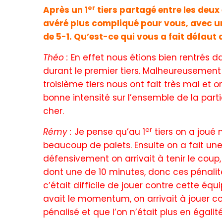
er
Après un 1
tiers partagé entre les deux 
avéré plus compliqué pour vous, avec un 3
de 5-1. Qu’est-ce qui vous a fait défaut 
Théo :
En effet nous étions bien rentrés d
durant le premier tiers. Malheureusement
troisième tiers nous ont fait très mal et 
bonne intensité sur l’ensemble de la parti
cher.
er
Rémy :
Je pense qu’au 1
tiers on a joué 
beaucoup de palets. Ensuite on a fait un
défensivement on arrivait à tenir le cou
dont une de 10 minutes, donc ces pénalit
c’était difficile de jouer contre cette éq
avait le momentum, on arrivait à jouer co
pénalisé et que l’on n’était plus en égali