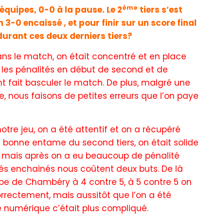
ème
équipes, 0-0 à la pause. Le 2
tiers s’est
-0 encaissé , et pour finir sur un score final
durant ces deux derniers tiers?
ans le match, on était concentré et en place
 les pénalités en début de second et de
ont fait basculer le match. De plus, malgré une
e, nous faisons de petites erreurs que l’on paye
notre jeu, on a été attentif et on a récupéré
e bonne entame du second tiers, on était solide
p, mais après on a eu beaucoup de pénalité
és enchainés nous coûtent deux buts. De là
uipe de Chambéry à 4 contre 5, à 5 contre 5 on
rrectement, mais aussitôt que l’on a été
té numérique c’était plus compliqué.