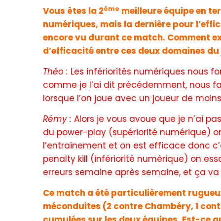
ème
Vous êtes la 2
meilleure équipe en ter
numériques, mais la dernière pour l’effica
encore vu durant ce match. Comment exp
d’efficacité entre ces deux domaines du 
Théo :
Les infériorités numériques nous fo
comme je l’ai dit précédemment, nous fa
lorsque l’on joue avec un joueur de moins 
Rémy :
Alors je vous avoue que je n’ai pa
du power-play (supériorité numérique) on
l’entrainement et on est efficace donc c’
penalty kill (infériorité numérique) on es
erreurs semaine après semaine, et ça va f
Ce match a été particulièrement rugueu
méconduites (2 contre Chambéry, 1 contr
cumulées sur les deux équipes. Est-ce qu